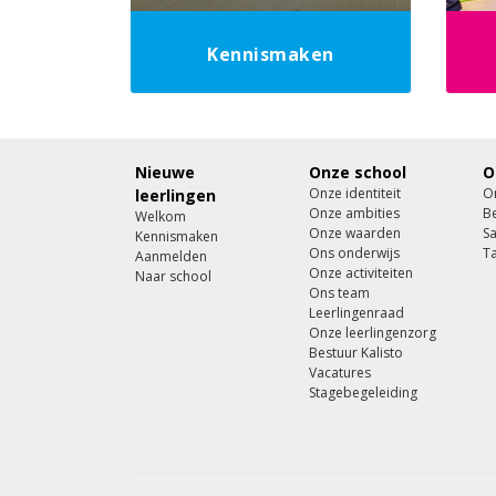
Kennismaken
Nieuwe
Onze school
O
Onze identiteit
On
leerlingen
Onze ambities
Be
Welkom
Onze waarden
S
Kennismaken
Ons onderwijs
Ta
Aanmelden
Onze activiteiten
Naar school
Ons team
Leerlingenraad
Onze leerlingenzorg
Bestuur Kalisto
Vacatures
Stagebegeleiding