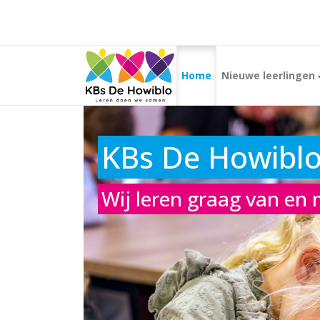
Home
Nieuwe leerlingen
Basisschool KB
KBs De Howibl
Leren doen we samen
Wij leren graag van en 