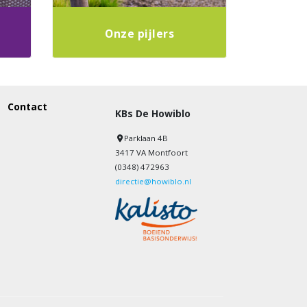
Onze pijlers
Contact
KBs De Howiblo
Parklaan 4B
3417 VA Montfoort
(0348) 472963
directie@howiblo.nl