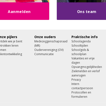
Aanmelden
Ons team
nze pijlers
Onze ouders
Praktische info
tdek wie je bent
Medezeggenschapsraad
Schoolagenda
trokken leren
(MR)
Schooltijden
amen
Oudervereniging (OV)
Schoolgids &
lentontwikkeling
Communicatie
schoolplan
Vakanties en vrije
dagen
Opvangmogelijkheden
Ziekmelden en verlof
aanvragen
Privacy
Intern
contactpersoon
Protocollen en
formulieren