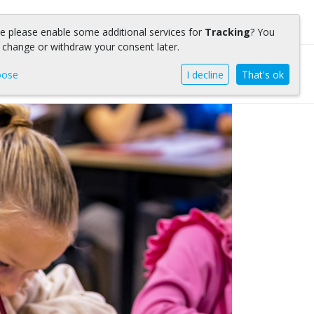
we please enable some additional services for
Tracking
? You
 change or withdraw your consent later.
info
Contact
oose
I decline
That's ok