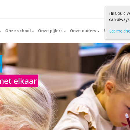
Hi! Could 
can always
Onze school
Onze pijlers
Onze ouders
Praktische 
Let me ch
s De Howiblo
o
met elkaar