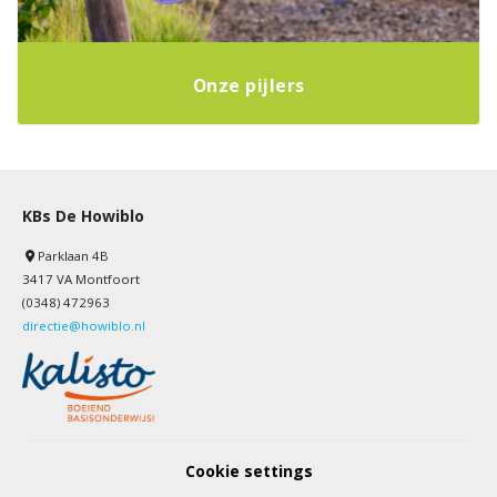
Onze pijlers
KBs De Howiblo
Parklaan 4B
3417 VA Montfoort
(0348) 472963
directie@howiblo.nl
Cookie settings