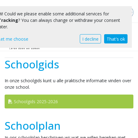
Hi! Could we please enable some additional services for
Tracking
? You can always change or withdraw your consent
ater.
Toggle 
Let me choose
I decline
That's ok
Schoolgids
In onze schoolgids kunt u alle praktische informatie vinden over
onze school.
Schoolgids 2025-2026
Schoolplan
In ons schoolplan beschrijven wij wat we willen bereiken met